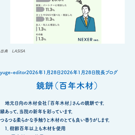
出典 LASISA
投
投
カ
yuge-editor
2026年1月28日
2026年1月28日
院長ブログ
稿
稿
テ
鏡餅（百年木材）
者
日:
ゴ
リ
地元日向の木材会社『百年木材』さんの鏡餅です。
ー
縁あって、当院の新年を彩っています。
つるつる柔らかな手触りと木材のとても良い香りがします。
１．樹齢百年以上も木材を使用