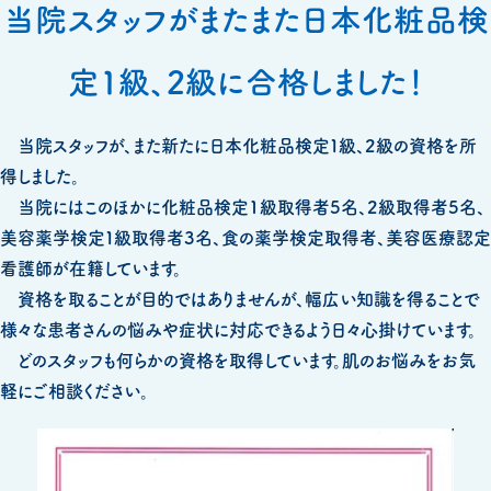
稿
稿
テ
当院スタッフがまたまた日本化粧品検
者
日:
ゴ
定1級、2級に合格しました！
リ
ー
当院スタッフが、また新たに日本化粧品検定１級、2級の資格を所
得しました。
当院にはこのほかに化粧品検定1級取得者5名、2級取得者5名、
美容薬学検定１級取得者3名、食の薬学検定取得者、美容医療認定
看護師が在籍しています。
資格を取ることが目的ではありませんが、幅広い知識を得ることで
様々な患者さんの悩みや症状に対応できるよう日々心掛けています。
どのスタッフも何らかの資格を取得しています。肌のお悩みをお気
軽にご相談ください。