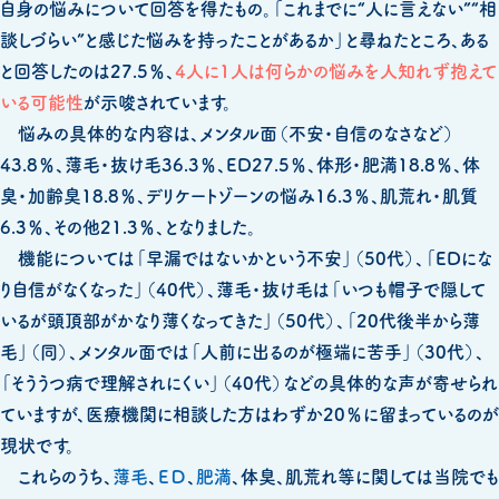
ー
自身の悩みについて回答を得たもの。「これまでに“人に言えない”“相
談しづらい”と感じた悩みを持ったことがあるか」と尋ねたところ、ある
と回答したのは27.5％、
4人に1人は何らかの悩みを人知れず抱えて
いる可能性
が示唆されています。
悩みの具体的な内容は、メンタル面（不安・自信のなさなど）
43.8％、薄毛・抜け毛36.3％、ED27.5％、体形・肥満18.8％、体
臭・加齢臭18.8％、デリケートゾーンの悩み16.3％、肌荒れ・肌質
6.3％、その他21.3％、となりました。
機能については「早漏ではないかという不安」（50代）、「EDにな
り自信がなくなった」（40代）、薄毛・抜け毛は「いつも帽子で隠して
いるが頭頂部がかなり薄くなってきた」（50代）、「20代後半から薄
毛」（同）、メンタル面では「人前に出るのが極端に苦手」（30代）、
「そううつ病で理解されにくい」（40代）などの具体的な声が寄せられ
ていますが、医療機関に相談した方はわずか20％に留まっているのが
現状です。
これらのうち、
薄毛
、
ＥＤ
、
肥満
、体臭、肌荒れ等に関しては当院でも