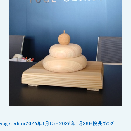
投
投
カ
yuge-editor
2026年1月15日
2026年1月28日
院長ブログ