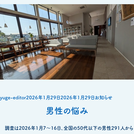
投
投
カ
yuge-editor
2026年1月29日
2026年1月29日
お知らせ
稿
稿
テ
男性の悩み
者
日:
ゴ
リ
調査は2026年1月7～16日、全国の50代以下の男性291人から