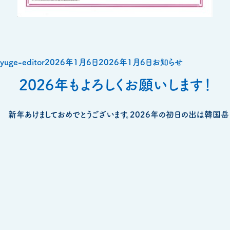
投
投
カ
yuge-editor
2026年1月6日
2026年1月6日
お知らせ
稿
稿
テ
2026年もよろしくお願いします！
者
日:
ゴ
リ
新年あけましておめでとうございます。2026年の初日の出は韓国岳
ー
山頂にて拝みました。霊峰高千穂峰と今もなお噴煙をあげる新燃岳
越しに、神々しくも暖かな日輪が東の空から顔を出します。一年の始ま
りにふさわしい荘厳な朝です。