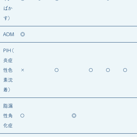
ばか
す）
ADM
◎
PIH（
炎症
性色
×
〇
〇
〇
〇
素沈
着）
脂漏
性角
〇
◎
化症