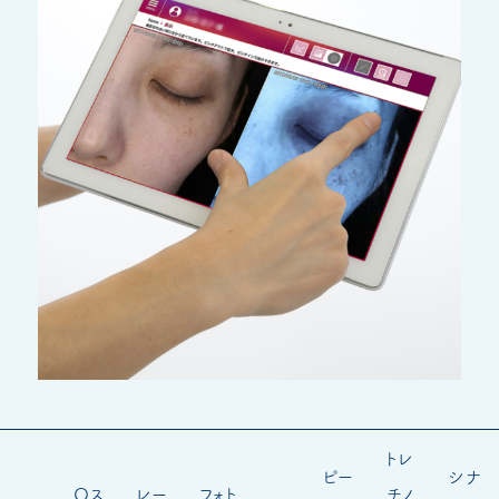
トレ
ピー
シナ
Qス
レー
フォト
チノ