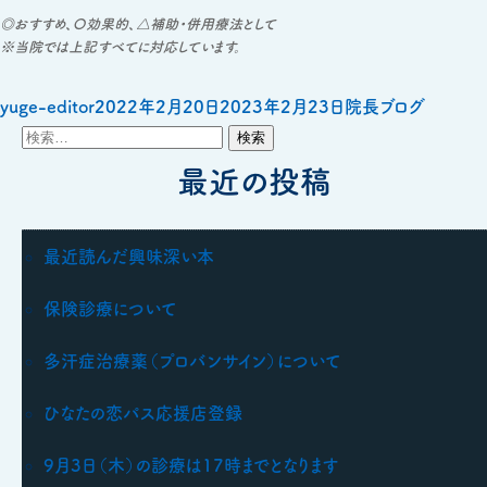
◎おすすめ、〇効果的、△補助・併用療法として
※当院では上記すべてに対応しています。
投
投
カ
yuge-editor
2022年2月20日
2023年2月23日
院長ブログ
検
稿
稿
テ
索:
者
日:
最近の投稿
ゴ
リ
ー
最近読んだ興味深い本
保険診療について
多汗症治療薬（プロバンサイン）について
ひなたの恋パス応援店登録
9月3日（木）の診療は17時までとなります