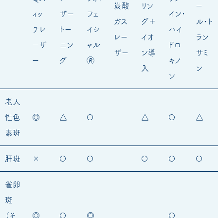
炭酸
リン
ー
ィッ
ザー
フェ
イン・
ガス
グ＋
ル・ト
チレ
トー
イシ
ハイ
レー
イオ
ラン
ーザ
ニン
ャル
ドロ
ザー
ン導
サミ
ー
グ
🄬
キノ
入
ン
ン
老人
性色
◎
△
〇
△
〇
△
素斑
肝斑
×
〇
〇
〇
〇
〇
雀卵
斑
（そ
◎
〇
◎
〇