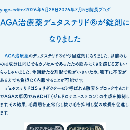
投
投
カ
yuge-editor
2026年6月28日
2026年7月5日
院長ブログ
稿
稿
テ
AGA治療薬デュタステリド®が錠剤に
者
日:
ゴ
なりました
リ
ー
AGA治療薬
のデュタステリド®が今回錠剤になりました。以前のも
のは成分は同じでもカプセルであったため飲みにくさを感じる方もい
らっしゃいました。今回新たな剤形で粒が小さいため、嚥下に不安が
ある方でも負担なく内服することが可能です。
デュタステリドは5αリダクターゼと呼ばれる酵素をブロックすること
でAGAの原因であるDHT（ジヒドロテストステロン）の生成を抑制し
ます。その結果、毛周期を正常化し抜け毛を抑制し髪の成長を促進し
ます。