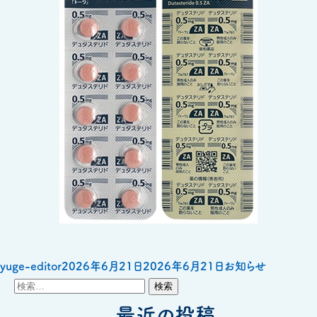
投
投
カ
yuge-editor
2026年6月21日
2026年6月21日
お知らせ
検
稿
稿
テ
索:
者
日:
最近の投稿
ゴ