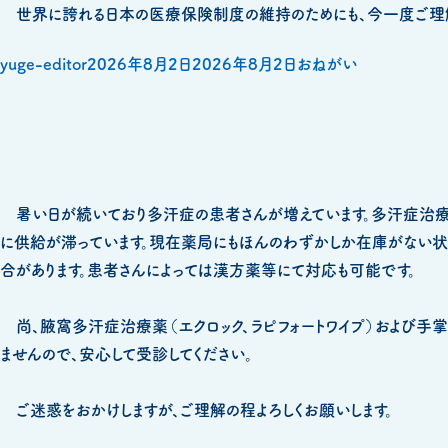
世界に誇れる日本の医療保険制度の維持のためにも、今一度ご理解
投
投
カ
yuge-editor
2026年8月2日
2026年8月2日
おねがい
稿
稿
テ
者
日:
ゴ
リ
ー
暑い日が続いており多汗症の患者さんが増えています。多汗症治療
に供給が滞っています。現在薬局にもほんのわずかしか在庫がない状
合があります。患者さんによっては漢方薬等にて対応も可能です。
尚、腋窩多汗症治療薬（エクロック、ラピフォートワイプ）および手
ませんので、安心して受診してください。
ご迷惑をおかけしますが、ご理解の程よろしくお願いします。