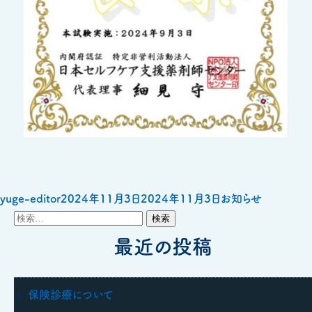
投
投
カ
yuge-editor
2024年11月3日
2024年11月3日
お知らせ
検
稿
稿
テ
索:
者
日:
最近の投稿
ゴ
リ
ー
保険診療について