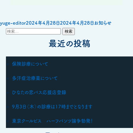
投
投
カ
yuge-editor
2024年4月28日
2024年4月28日
お知らせ
検
稿
稿
テ
索:
者
日:
最近の投稿
ゴ
リ
ー
保険診療について
多汗症治療薬について
ひなたの恋パス応援店登録
9月3日（木）の診療は17時までとなります
東京クールビス ハーフパンツ論争勃発！