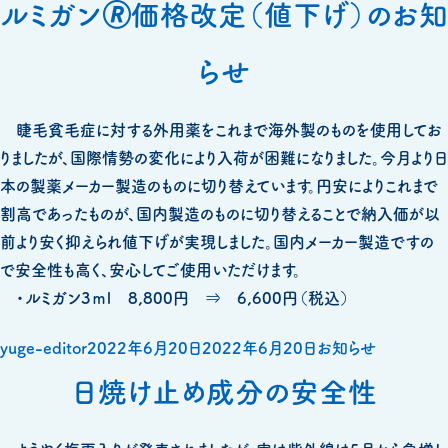
ルミガン🄬価格改定（値下げ）のお知
らせ
睫毛貧毛症に対する外用薬をこれまで海外製のものを使用してお
りましたが、国際情勢の変化により入荷が困難になりました。今月より日
本の製薬メーカー製造のものに切り替えています。円安によりこれまで
割高であったものが、国内製造のものに切り替えることで納入価が以
前より安く抑えられ値下げが実現しました。国内メーカー製造ですの
で安全性も高く、安心してご使用いただけます。
・ルミガン3ｍｌ 8,800円 ⇒ 6,600円（税込）
投
投
カ
yuge-editor
2022年6月20日
2022年6月20日
お知らせ
稿
稿
テ
日焼け止め成分の安全性
者
日:
ゴ
リ