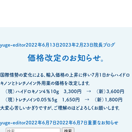
投
投
カ
yuge-editor
2022年6月13日
2023年2月23日
院長ブログ
稿
稿
テ
価格改定のお知らせ。
者
日:
ゴ
リ
国際情勢の変化による、輸入価格の上昇に伴い7月1日からハイドロ
ー
キノンとトレチノイン外用薬の価格を改定します。
（現）ハイドロキノン4％10g 3,300円 → （新）3,600円
（現）トレチノイン0.05％5g 1,650円 → （新）1,800円
大変心苦しいかぎりですが、ご理解のほどよろしくお願いします。
投
投
カ
yuge-editor
2022年6月7日
2022年6月7日
重要なお知らせ
検
稿
稿
テ