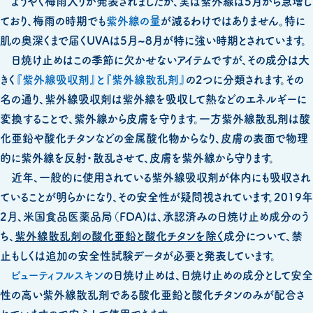
ようやく梅雨入りが発表されましたが、実は紫外線は5月から急増し
ー
ており、梅雨の時期でも
紫外線の量
が減るわけではありません。特に
肌の奥深くまで届くUVAは5月~8月が特に強い時期とされています。
日焼け止めはこの季節に欠かせないアイテムですが、その成分は大
きく
『紫外線吸収剤』と『紫外線散乱剤』
の2つに分類されます。その
名の通り、紫外線吸収剤は紫外線を吸収して熱などのエネルギーに
変換することで、紫外線から皮膚を守ります。一方紫外線散乱剤は酸
化亜鉛や酸化チタンなどの金属酸化物からなり、皮膚の表面で物理
的に紫外線を反射・散乱させて、皮膚を紫外線から守ります。
近年、一般的に使用されている紫外線吸収剤が体内にも吸収され
ていることが明らかになり、その安全性が疑問視されています。2019年
2月、米国食品医薬品局（FDA)は、承認済みの日焼け止め成分のう
ち、
紫外線散乱剤の酸化亜鉛と酸化チタンを除く
成分について、禁
止もしくは追加の安全性試験データが必要と発表しています。
ビューティフルスキン
の日焼け止めは、日焼け止めの成分として安全
性の高い紫外線散乱剤である酸化亜鉛と酸化チタンのみが配合さ