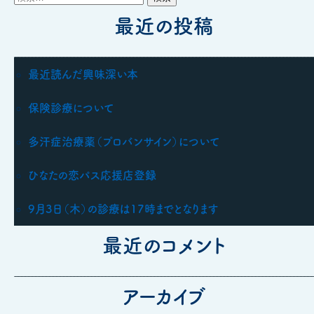
索:
者
日:
最近の投稿
ゴ
リ
ー
最近読んだ興味深い本
保険診療について
多汗症治療薬（プロバンサイン）について
ひなたの恋パス応援店登録
9月3日（木）の診療は17時までとなります
最近のコメント
アーカイブ