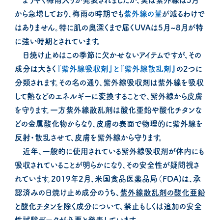
ようやく梅雨入りが発表されましたが、実は紫外線は5月
から急増しており、梅雨の時期でも
紫外線の量
が減るわけで
はありません。特に肌の奥深くまで届くUVAは5月~8月が特
に強い時期とされています。
日焼け止めはこの季節に欠かせないアイテムですが、その
成分は大きく
『紫外線吸収剤』と『紫外線散乱剤』
の2つに
分類されます。その名の通り、紫外線吸収剤は紫外線を吸収
して熱などのエネルギーに変換することで、紫外線から皮膚
を守ります。一方紫外線散乱剤は酸化亜鉛や酸化チタンな
どの金属酸化物からなり、皮膚の表面で物理的に紫外線を
反射・散乱させて、皮膚を紫外線から守ります。
近年、一般的に使用されている紫外線吸収剤が体内にも
吸収されていることが明らかになり、その安全性が疑問視さ
れています。2019年2月、米国食品医薬品局（FDA)は、承
認済みの日焼け止め成分のうち、
紫外線散乱剤の酸化亜鉛
と酸化チタンを除く
成分について、禁止もしくは追加の安全