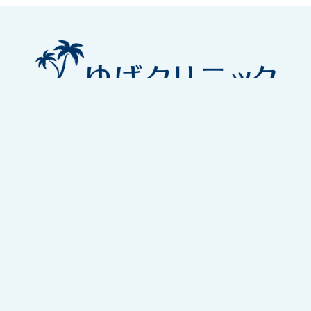
〒880-0824 宮崎県宮崎市大島町萩崎537-37
TEL:0985-89-5678
電話対応時間
診療開始15分前～診療終了まで
（※休憩時間の電話対応は行いません）
診療時間