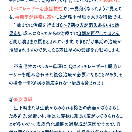
ッチレーザーにて治療を行います。しかしながら、
他のあざに
比べてレーザー治療抵抗性
で、一見薄くなったように見えて
も、
再発率が非常に高い
ことが扁平母斑の大きな特徴です。
1歳までに治療を行えば
6～7割の方が消失あるいは効
果あり
、成人になってからの治療では
8割が再発してほとん
ど同じ濃さまで戻る
とされています。できるだけ早期の治療が
推奨されますので気になる方は早めの受診をお勧めします。
※有毛性のベッカー母斑は、Qスイッチレーザーと脱毛レ
ーザーを組み合わせた複合治療が必要になることがあり、そ
の場合一部保険の適応されない治療も含まれます。
②
表皮母斑
生下時または生後からみられる褐色の表面がざらざらし
たあざで、頚部、体、手足に帯状に細長く広がってみられるこ
とが多いです。表皮角化細胞の過形成が原因ですので、自