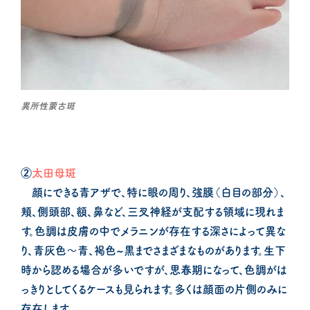
異所性蒙古斑
②
太田母斑
顔にできる青アザで、特に眼の周り、強膜（白目の部分）、
頬、側頭部、額、鼻など、三叉神経が支配する領域に現れま
す。色調は皮膚の中でメラニンが存在する深さによって異な
り、青灰色～青、褐色~黒までさまざまなものがあります。生下
時から認める場合が多いですが、思春期になって、色調がは
っきりとしてくるケースも見られます。多くは顔面の片側のみに
存在します。