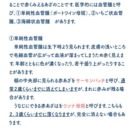
ることで赤くみえるあざのことです。医学的には血管腫と呼
び、①単純性血管腫（ポートワイン母斑）、②いちご状血管
腫、③海綿状血管腫 があります。
①単純性血管腫
単純性血管腫は生下時より見られます。皮膚の浅いところ
で毛細血管が広がって血液が溜まってしまうため赤く見えま
す。年齢とともに色が濃くなったり、若干盛り上がったりするこ
とがあります。
額の中央部に見られる赤あざを
サーモンパッチ
と呼び、
通
常２歳くらいまでに消えてしまいます
が、まれに赤みが残る場
合があります。
うなじにできる赤あざはを
ウンナ母斑
と呼びます。こちらも
２，３歳くらいまでに薄くなります
が、完全に消えない場合もあ
ります。