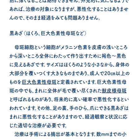
然に薄くなることは期待できません。外見的に気になるようで
あれば、治療の対象になりますが、悪性化することはありませ
んので、そのまま経過をみても問題ありません。
黒あざ（ほくろ、巨大色素性母斑など）
母斑細胞という細胞がメラニン色素を皮膚の浅いところ
から深いところ全体にわたって作り出すために褐色～黒色
に見えるあざです。サイズはほくろのような小さなから、身体の
大部分を覆いつくす大きなものまであり、成人で20㎝以上の
ものを
巨大色素性母斑
と定義されています。巨大色素性母
斑の中でも、まれに全体が毛で覆い尽くされた
獣皮様母斑
と呼ばれるものがあり、将来的に高い確率で悪性化するとい
われています。その他、足の裏、手のひら、爪にできる黒あざは
まれに悪性化することがありますので、経過観察と状況に応
じた適切な治療が必要です。
治療は手術による摘出が基本となります。数mmまでの小