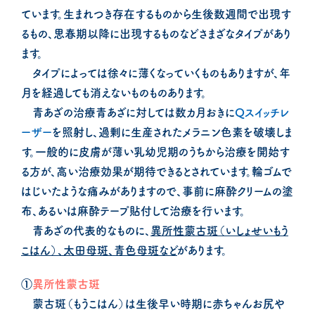
ています。生まれつき存在するものから生後数週間で出現す
るもの、思春期以降に出現するものなどさまざなタイプがあり
ます。
タイプによっては徐々に薄くなっていくものもありますが、年
月を経過しても消えないものものあります。
青あざの治療青あざに対しては数カ月おきに
Qスイッチレ
ーザー
を照射し、過剰に生産されたメラニン色素を破壊しま
す。一般的に皮膚が薄い乳幼児期のうちから治療を開始す
る方が、高い治療効果が期待できるとされています。輪ゴムで
はじいたような痛みがありますので、事前に麻酔クリームの塗
布、あるいは麻酔テープ貼付して治療を行います。
青あざの代表的なものに、
異所性蒙古斑（いしょせいもう
こはん）、太田母斑、青色母斑など
があります。
①
異所性蒙古斑
蒙古斑（もうこはん）は生後早い時期に赤ちゃんお尻や