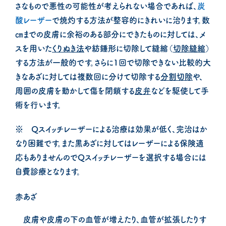
さなもので悪性の可能性が考えられない場合であれば、
炭
酸レーザー
で焼灼する方法が整容的にきれいに治ります。数
㎝までの皮膚に余裕のある部分にできたものに対しては、メ
スを用いた
くりぬき法
や紡錘形に切除して縫縮（
切除縫縮
）
する方法が一般的です。さらに1回で切除できない比較的大
きなあざに対しては複数回に分けて切除する
分割切除
や、
周囲の皮膚を動かして傷を閉鎖する
皮弁
などを駆使して手
術を行います。
※ Qスイッチレーザーによる治療は効果が低く、完治はか
なり困難です。また黒あざに対してはレーザーによる保険適
応もありませんのでQスイッチレーザーを選択する場合には
自費診療となります。
赤あざ
皮膚や皮膚の下の血管が増えたり、血管が拡張したりす