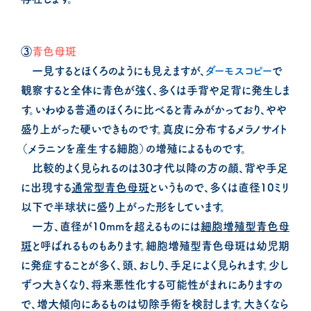
③
青色母斑
一見するとほくろのようにも見えますが、
ダーモスコピー
で
観察すると全体に青色が強く、多くは手背や足背に発生しま
す。いわゆる普通のほくろに比べると青みがかっており、やや
盛り上がった硬いできものです。真皮に分布するメラノサイト
（メラニンを産生する細胞）の増殖によるものです。
比較的よく見られるのは30才代以降の方の顔、背や手足
に出現する
通常型青色母斑
というもので、多くは直径10ミリ
以下で半球状に盛り上がった形をしています。
一方、直径が10mmを超えるものには
細胞増殖型青色母
斑
と呼ばれるものもあります。細胞増殖型青色母斑は幼児期
に発症することが多く、頭、おしり、手足によく見られます。少し
ずつ大きくなり、将来悪性化する可能性がまれにありますの
で、増大傾向にあるものは切除手術を検討します。大きくなら