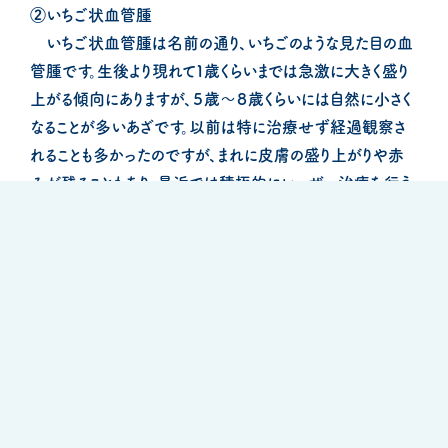
②いちご状血管腫
いちご状血管腫は名前の通り、いちごのような見た目の血
管腫です。生後より現れて１歳くらいまでは急激に大きく盛り
上がる傾向にありますが、５歳〜８歳くらいには自然に小さく
なることが多いあざです。以前は特に治療せず経過観察さ
れることも多かったのですが、まれに皮膚の盛り上がりや赤
みが残ることもあり、
最近では積極的にレーザー治療を行う
傾向にあります。
③海綿状血管腫
海綿状血管腫は生まれつきの毛細血管や静脈の奇形が
原因の腫瘍です。触ると柔らかく、表面は少し青っぽく見えま
す。上記２つとことなり、
自然に治ることはありません。
体のど
の部分にも出来る可能性があり、部位やサイズによって切除
や硬化療法などが行われます。